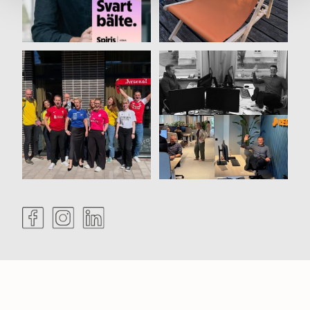
Varje tröja berättar en
För drygt nio år sedan
historia ⚽️ Idag tog vi
startades REDO av
på
...
Jesper,
...
39
1
61
0
Kontakt