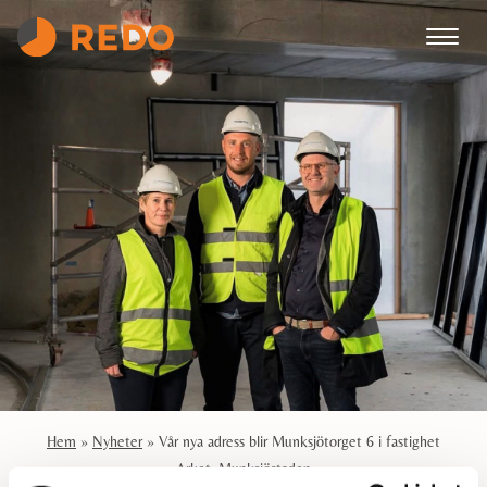
Hem
»
Nyheter
»
Vår nya adress blir Munksjötorget 6 i fastighet
Arket, Munksjöstaden