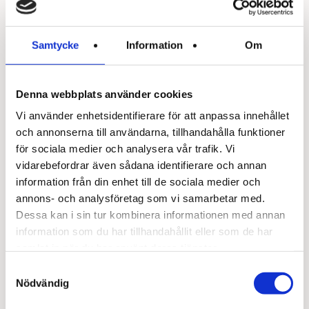
Vår nya adress blir
Samtycke
Information
Om
Munksjötorget 6
Denna webbplats använder cookies
i fastighet Arket,
Vi använder enhetsidentifierare för att anpassa innehållet
och annonserna till användarna, tillhandahålla funktioner
Munksjöstaden
för sociala medier och analysera vår trafik. Vi
vidarebefordrar även sådana identifierare och annan
Välkommen till våra nya lokaler
information från din enhet till de sociala medier och
Vi är glada att få välkomna våra kunder och gäster
annons- och analysföretag som vi samarbetar med.
till vår nya lokal. Vi kommer nu arbeta i en modern
Dessa kan i sin tur kombinera informationen med annan
information som du har tillhandahållit eller som de har
och trivsam miljö som ger oss ännu bättre
samlat in när du har använt deras tjänster.
förutsättningar att mötas, samarbeta och fortsätta
leverera tillgänglig och personlig service. Varmt
Samtyckesval
Nödvändig
välkommen att besöka oss!