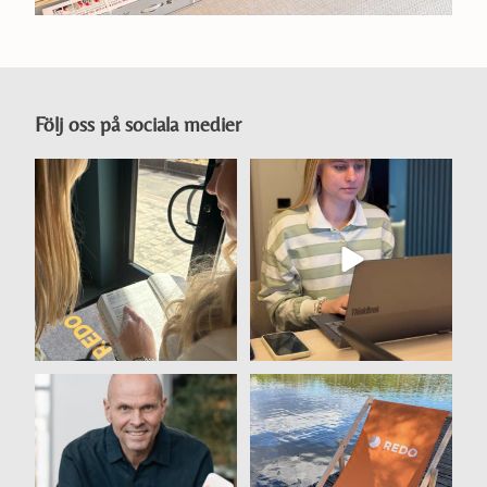
Följ oss på sociala medier
🚨 Har du koll på de nya
📊 Mer än siffror. Mer än
skattelagarna som
bokföring. Ni är
...
träder
...
27
1
12
0
Vi är riktigt stolta över att
🇸🇪 Glad nationaldag
vara certifierade
...
🇸🇪
27
0
Vi vill passa på
...