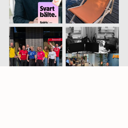
42
0
Varje tröja berättar en
För drygt nio år sedan
historia ⚽️ Idag tog vi
startades REDO av
på
...
Jesper,
...
39
1
61
0
Kontakt